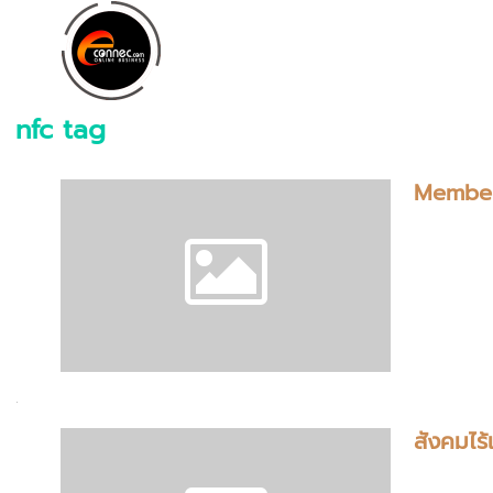
nfc tag
Member
สังคมไร